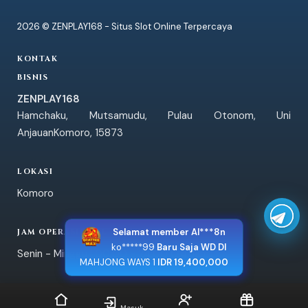
2026 © ZENPLAY168 - Situs Slot Online Terpercaya
Aksesibilitas Mobile Optimal
KONTAK
BISNIS
Sistem Keamanan Tersertifikasi
ZENPLAY168
Hamchaku, Mutsamudu, Pulau Otonom, Uni
Anjauan
Komoro
,
15873
LOKASI
Komoro
Selamat member Al***8n
JAM OPERASIONAL
ko*****99
Baru Saja WD DI
Senin - Minggu | 00:00 - 24:00 (24 Jam)
MAHJONG WAYS 1
IDR 19,400,000
×
Masuk