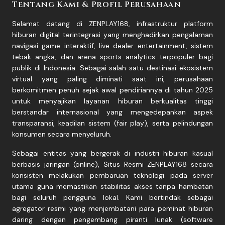
Tentang Kami & Profil Perusahaan
Selamat datang di ZENPLAY168, infrastruktur platform
hiburan digital terintegrasi yang menghadirkan pengalaman
navigasi game interaktif, live dealer entertainment, sistem
tebak angka, dan arena sports analytics terpopuler bagi
publik di Indonesia. Sebagai salah satu destinasi ekosistem
virtual yang paling diminati saat ini, perusahaan
berkomitmen penuh sejak awal pendiriannya di tahun 2025
untuk menyajikan layanan hiburan berkualitas tinggi
berstandar internasional yang mengedepankan aspek
transparansi, keadilan sistem (fair play), serta pelindungan
konsumen secara menyeluruh.
Sebagai entitas yang bergerak di industri hiburan kasual
berbasis jaringan (online), Situs Resmi ZENPLAY168 secara
konsisten melakukan pembaruan teknologi pada server
utama guna memastikan stabilitas akses tanpa hambatan
bagi seluruh pengguna lokal. Kami bertindak sebagai
agregator resmi yang menjembatani para peminat hiburan
daring dengan pengembang piranti lunak (software