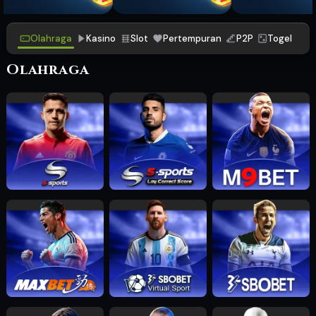
Olahraga
Kasino
Slot
Pertempuran
P2P
Togel
Olahraga