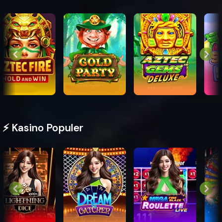
⚡ Kasino Populer