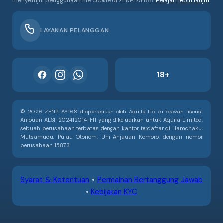
menyetujui penggunaan file cookie di ZENPLAY168.
Pelajari lebih lanjut
LAYANAN PELANGGAN
Koleksi Game Terluas
18+
Live Games & Sports Entertainment
© 2026 ZENPLAY168 dioperasikan oleh Aquila Ltd di bawah lisensi
Anjouan ALSI-202412014-FI1 yang dikeluarkan untuk Aquila Limited,
sebuah perusahaan terbatas dengan kantor terdaftar di Hamchaku,
Program & Benefit Pengguna Terbesar
Mutsamudu, Pulau Otonom, Uni Anjauan Komoro, dengan nomor
perusahaan 15873.
Syarat & Ketentuan
•
Permainan Bertanggung Jawab
Transaksi Aman & Instan
•
Kebijakan KYC