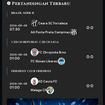
⚽ Pertandingan Terbaru
BRAZIL SERIE B
Ceara SC Fortaleza
2026-08-08
0
:
0
07:30
AA Ponte Preta Campinas
CZECH REPUBLIC CZECH LIGA
FC Zbrojovka Brno
2026-08-08
0
:
0
01:00
FC Slovan Liberec
FRIENDLY CLUB FRIENDLY
AD Ceuta FC
2026-08-08
0
:
0
01:00
Malaga CF