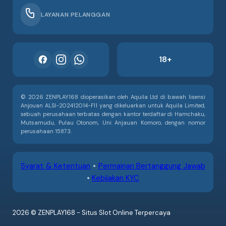
LAYANAN PELANGGAN
Koleksi Game Terluas
18+
Live Games & Sports Entertainment
© 2026 ZENPLAY168 dioperasikan oleh Aquila Ltd di bawah lisensi
Anjouan ALSI-202412014-FI1 yang dikeluarkan untuk Aquila Limited,
sebuah perusahaan terbatas dengan kantor terdaftar di Hamchaku,
Program & Benefit Pengguna Terbesar
Mutsamudu, Pulau Otonom, Uni Anjauan Komoro, dengan nomor
perusahaan 15873.
Syarat & Ketentuan
•
Permainan Bertanggung Jawab
Transaksi Aman & Instan
•
Kebijakan KYC
2026 © ZENPLAY168 - Situs Slot Online Terpercaya
Aksesibilitas Mobile Optimal