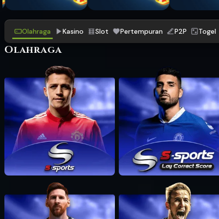
Olahraga
Kasino
Slot
Pertempuran
P2P
Togel
Olahraga