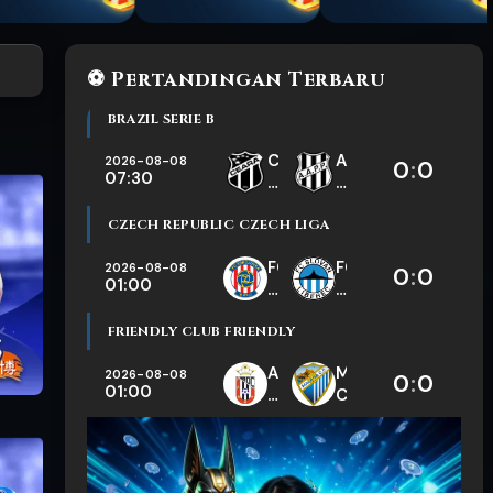
⚽ Pertandingan Terbaru
BRAZIL SERIE B
Ceara
AA
2026-08-08
0
:
0
07:30
SC
Ponte
Fortaleza
Preta
Campinas
CZECH REPUBLIC CZECH LIGA
FC
FC
2026-08-08
0
:
0
01:00
Zbrojovka
Slovan
Brno
Liberec
FRIENDLY CLUB FRIENDLY
AD
Malaga
2026-08-08
0
:
0
01:00
Ceuta
CF
FC