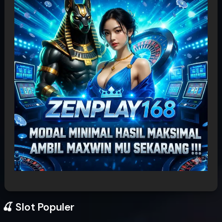
🍒
Slot
Populer