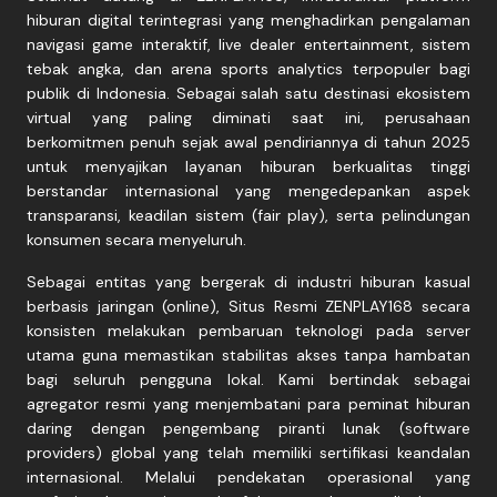
hiburan digital terintegrasi yang menghadirkan pengalaman
navigasi game interaktif, live dealer entertainment, sistem
tebak angka, dan arena sports analytics terpopuler bagi
publik di Indonesia. Sebagai salah satu destinasi ekosistem
virtual yang paling diminati saat ini, perusahaan
berkomitmen penuh sejak awal pendiriannya di tahun 2025
untuk menyajikan layanan hiburan berkualitas tinggi
berstandar internasional yang mengedepankan aspek
transparansi, keadilan sistem (fair play), serta pelindungan
konsumen secara menyeluruh.
Sebagai entitas yang bergerak di industri hiburan kasual
berbasis jaringan (online), Situs Resmi ZENPLAY168 secara
konsisten melakukan pembaruan teknologi pada server
utama guna memastikan stabilitas akses tanpa hambatan
bagi seluruh pengguna lokal. Kami bertindak sebagai
agregator resmi yang menjembatani para peminat hiburan
daring dengan pengembang piranti lunak (software
providers) global yang telah memiliki sertifikasi keandalan
internasional. Melalui pendekatan operasional yang