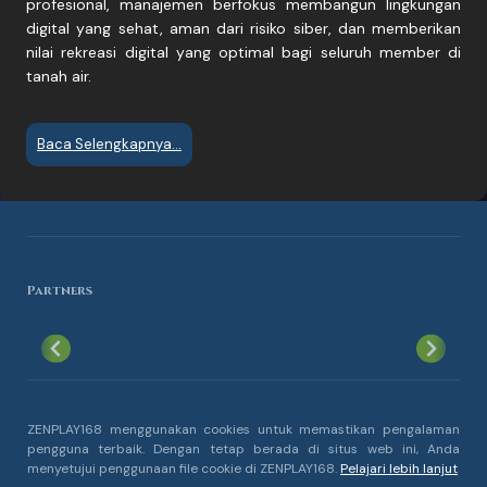
profesional, manajemen berfokus membangun lingkungan
digital yang sehat, aman dari risiko siber, dan memberikan
nilai rekreasi digital yang optimal bagi seluruh member di
tanah air.
Baca Selengkapnya...
Partners
ZENPLAY168 menggunakan cookies untuk memastikan pengalaman
pengguna terbaik. Dengan tetap berada di situs web ini, Anda
menyetujui penggunaan file cookie di ZENPLAY168.
Pelajari lebih lanjut