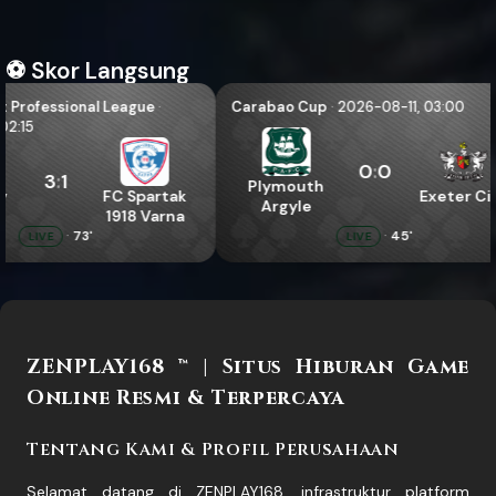
⚽ Skor Langsung
ofessional League
·
Carabao Cup
·
2026-08-11, 03:00
0
:
0
3
:
1
Plymouth
FC Spartak
Exeter City
Argyle
1918 Varna
·
·
73'
45'
IVE
LIVE
ZENPLAY168 ™ | Situs Hiburan Game
Online Resmi & Terpercaya
Tentang Kami & Profil Perusahaan
Selamat datang di ZENPLAY168, infrastruktur platform