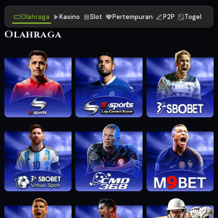
Olahraga
Kasino
Slot
Pertempuran
P2P
Togel
Olahraga