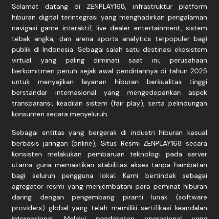
Selamat datang di ZENPLAY168, infrastruktur platform
hiburan digital terintegrasi yang menghadirkan pengalaman
navigasi game interaktif, live dealer entertainment, sistem
tebak angka, dan arena sports analytics terpopuler bagi
publik di Indonesia. Sebagai salah satu destinasi ekosistem
virtual yang paling diminati saat ini, perusahaan
berkomitmen penuh sejak awal pendiriannya di tahun 2025
untuk menyajikan layanan hiburan berkualitas tinggi
berstandar internasional yang mengedepankan aspek
transparansi, keadilan sistem (fair play), serta pelindungan
konsumen secara menyeluruh.
Sebagai entitas yang bergerak di industri hiburan kasual
berbasis jaringan (online), Situs Resmi ZENPLAY168 secara
konsisten melakukan pembaruan teknologi pada server
utama guna memastikan stabilitas akses tanpa hambatan
bagi seluruh pengguna lokal. Kami bertindak sebagai
agregator resmi yang menjembatani para peminat hiburan
daring dengan pengembang piranti lunak (software
providers) global yang telah memiliki sertifikasi keandalan
internasional. Melalui pendekatan operasional yang