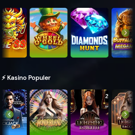
⚡ Kasino Populer