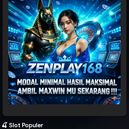
🍒
Slot
Populer