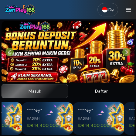
ID
Masuk
Daftar
****ey*
****ey*
****ey*
HADIAH
HADIAH
HADIAH
IDR 14,400,000
IDR 14,400,000
IDR 12,90